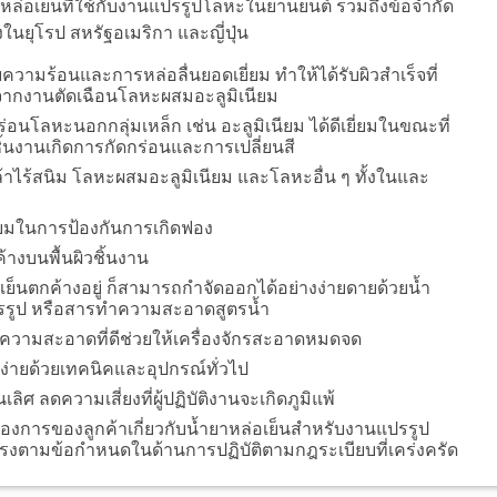
ล่อเย็นที่ใช้กับงานแปรรูปโลหะในยานยนต์ รวมถึงข้อจำกัด
งในยุโรป สหรัฐอเมริกา และญี่ปุ่น
วามร้อนและการหล่อลื่นยอดเยี่ยม ทำให้ได้รับผิวสำเร็จที่
ษจากงานตัดเฉือนโลหะผสมอะลูมิเนียม
่อนโลหะนอกกลุ่มเหล็ก เช่น อะลูมิเนียม ได้ดีเยี่ยมในขณะที่
้ชิ้นงานเกิดการกัดกร่อนและการเปลี่ยนสี
าไร้สนิม โลหะผสมอะลูมิเนียม และโลหะอื่น ๆ ทั้งในและ
่ยมในการป้องกันการเกิดฟอง
้างบนพื้นผิวชิ้นงาน
็นตกค้างอยู่ ก็สามารถกำจัดออกได้อย่างง่ายดายด้วยน้ำ
ปรรูป หรือสารทำความสะอาดสูตรน้ำ
วามสะอาดที่ดีช่วยให้เครื่องจักรสะอาดหมดจด
้ง่ายด้วยเทคนิคและอุปกรณ์ทั่วไป
ิศ ลดความเสี่ยงที่ผู้ปฏิบัติงานจะเกิดภูมิแพ้
องการของลูกค้าเกี่ยวกับน้ำยาหล่อเย็นสำหรับงานแปรรูป
ตรงตามข้อกำหนดในด้านการปฏิบัติตามกฎระเบียบที่เคร่งครัด