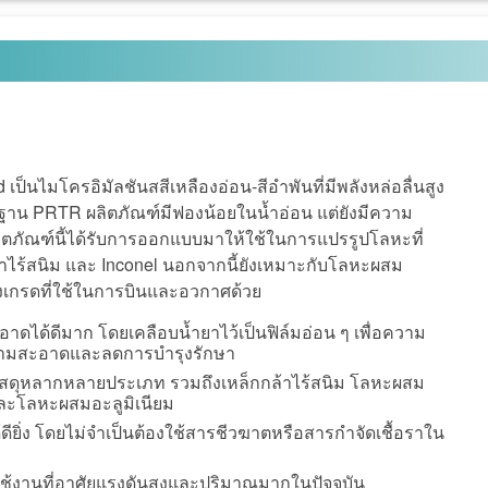
ป็นไมโครอิมัลชันสสีเหลืองอ่อน-สีอำพันที่มีพลังหล่อลื่นสูง
ฐาน PRTR ผลิตภัณฑ์มีฟองน้อยในน้ำอ่อน แต่ยังมีความ
ลิตภัณฑ์นี้ได้รับการออกแบบมาให้ใช้ในการแปรรูปโลหะที่
้าไร้สนิม และ Inconel
นอกจากนี้ยังเหมาะกับโลหะผสม
ึงเกรดที่ใช้ในการบินและอวกาศด้วย
ะอาดได้ดีมาก โดยเคลือบน้ำยาไว้เป็นฟิล์มอ่อน ๆ เพื่อความ
มสะอาดและลดการบำรุงรักษา
กับวัสดุหลากหลายประเภท รวมถึงเหล็กกล้าไร้สนิม โลหะผสม
และโลหะผสมอะลูมิเนียม
ดียิ่ง โดยไม่จำเป็นต้องใช้สารชีวฆาตหรือสารกำจัดเชื้อราใน
ช้งานที่อาศัยแรงดันสูงและปริมาณมากในปัจจุบัน