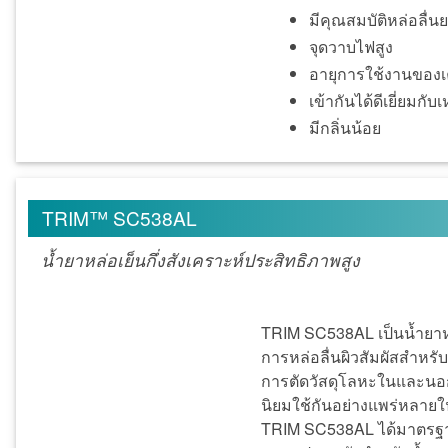
มีคุณสมบัติหล่อลื่
จุดวาบไฟสูง
อายุการใช้งานของเค
เข้ากันได้ดีเยี่ยมกั
มีกลิ่นน้อย
TRIM™ SC538AL
น้ำยาหล่อเย็นกึ่งสังเคราะห์ประสิทธิภาพสูง
TRIM SC538AL เป็นน้ำยาหล่
การหล่อลื่นผิวสัมผัสสำห
การตัดวัสดุโลหะในและนอกกลุ
นิยมใช้กันอย่างแพร่หลาย
TRIM SC538AL ได้มาตรฐา