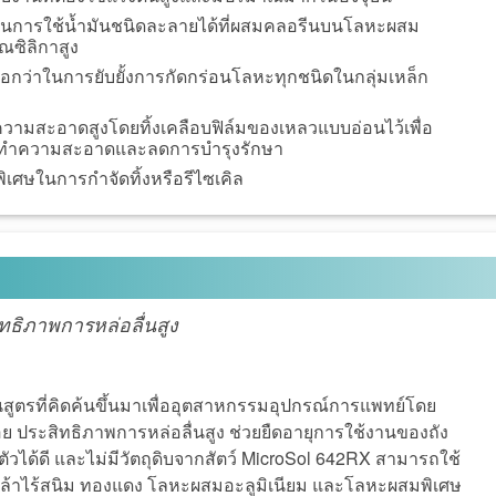
ยมแทนการใช้น้ำมันชนิดละลายได้ที่ผสมคลอรีนบนโลหะผสม
าณซิลิกาสูง
นือกว่าในการยับยั้งการกัดกร่อนโลหะทุกชนิดในกลุ่มเหล็ก
มีความสะอาดสูงโดยทิ้งเคลือบฟิล์มของเหลวแบบอ่อนไว้เพื่อ
ำความสะอาดและลดการบำรุงรักษา
พิเศษในการกำจัดทิ้งหรือรีไซเคิล
ทธิภาพการหล่อลื่นสูง
สูตรที่คิดค้นขึ้นมาเพื่ออุตสาหกรรมอุปกรณ์การแพทย์โดย
อย ประสิทธิภาพการหล่อลื่นสูง ช่วยยืดอายุการใช้งานของถัง
ได้ดี และไม่มีวัตถุดิบจากสัตว์ MicroSol 642RX สามารถใช้
กกล้าไร้สนิม ทองแดง โลหะผสมอะลูมิเนียม และโลหะผสมพิเศษ