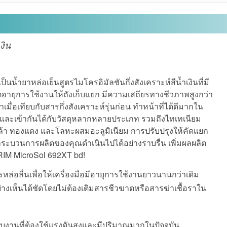
งิน
นน้ำยาหล่อเย็นสูตรไมโครอิมัลชันกึ่งสังเคราะห์สีน้ำเงินที่มี
ยยืดอายุการใช้งานให้ถังเก็บแยก มีความเสถียรทางชีวภาพสูงกว่า
มื่อเทียบกับสารกึ่งสังเคราะห์รุ่นก่อน ทำหน้าที่ได้ดีมากใน
และเข้ากันได้กับวัสดุหลากหลายประเภท รวมถึงไทเทเนียม
ล้า ทองแดง และโลหะผสมอะลูมิเนียม การปรับปรุงให้คัดแยก
้กระบวนการผลิตของคุณดำเนินไปได้อย่างราบรื่น เพิ่มผลผลิต
IM MicroSol 692XT bd!
หล่อลื่นเพื่อให้เครื่องมือมีอายุการใช้งานยาวนานกว่าเดิม
่างเห็นได้ชัดโดยไม่ต้องเติมสารชีวฆาตหรือสารฆ่าเชื้อราใน
บงานที่ต้องใช้แรงดันสูงและมีปริมาณมากในปัจจุบัน