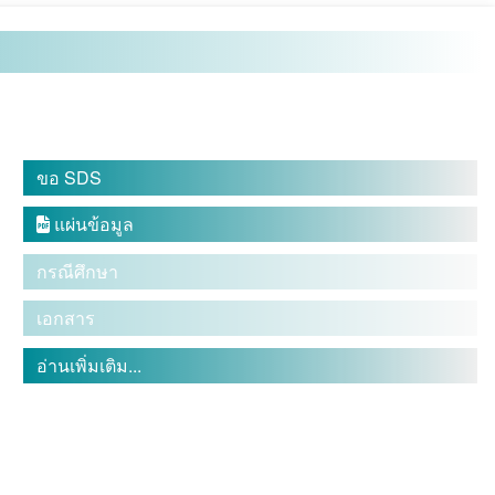
ขอ SDS
แผ่นข้อมูล

กรณีศึกษา
เอกสาร
อ่านเพิ่มเติม...