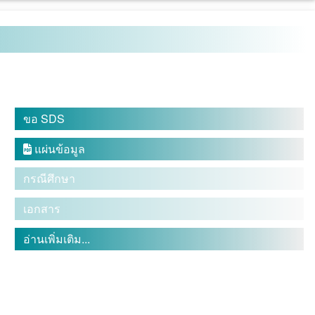
ขอ SDS
แผ่นข้อมูล

กรณีศึกษา
เอกสาร
อ่านเพิ่มเติม...