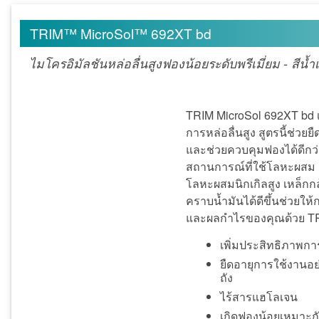
TRIM™ MicroSol™ 692XT bd
ไมโครอิมัลชันหล่อลื่นสูงฟองน้อยระดับพรีเมี่ยม - สีน้ำเ
TRIM MicroSol 692XT bd เป็
การหล่อลื่นสูง สูตรนี้ช่ว
และช่วยควบคุมฟองได้ดีกว่าเ
สถานการณ์ที่ใช้โลหะผสม 
โลหะผสมนิกเกิลสูง เหล็กก
คราบน้ำมันได้ดีขึ้นช่วยให
และผลกำไรของคุณด้วย TR
เพิ่มประสิทธิภาพการ
ยืดอายุการใช้งานอย
ถัง
ไร้สารแฮโลเจน
เกิดฟองน้อยเหมาะกั