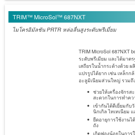
TRIM™ MicroSol™ 687NXT
ไมโครอิมัลชัน PRTR หล่อลื่นสูงระดับพรีเมี่ยม
TRIM MicroSol 687NXT bd เ
ระดับพรีเมียม และได้มาตร
เสถียรในน้ำกระด้างด้วย ผ
แปรรูปได้ยาก เช่น เหล็กกล
อะลูมิเนียมส่วนใหญ่ รวมถ
ช่วยให้เครื่องจักรส
สะดวกในการทำควา
เข้ากันได้ดีเยี่ยม
นิกเกิล ไทเทเนียม 
ยืดอายุการใช้งานได้
ถัง
เกิดฟองน้อยในการใ