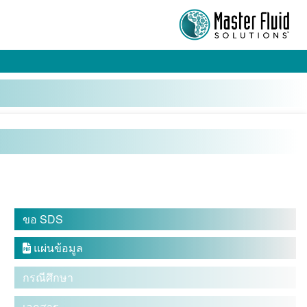
ขอ SDS
แผ่นข้อมูล

กรณีศึกษา
เอกสาร