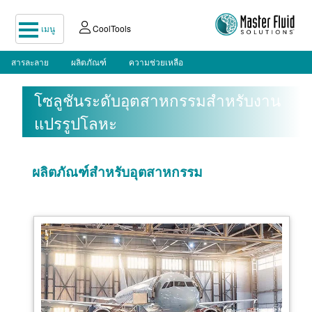
เมนู
CoolTools
สารละลาย
ผลิตภัณฑ์
ความช่วยเหลือ
โซลูชันระดับอุตสาหกรรมสำหรับงาน
แปรรูปโลหะ
ผลิตภัณฑ์สำหรับอุตสาหกรรม