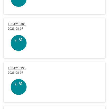
TRIM™ E860
2026-08-07
ดู
TRIM™ E935
2026-08-07
ดู