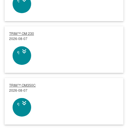
TRIM™ OM 230
2026-08-07
ดู
TRIM™ OM350C
2026-08-07
ดู