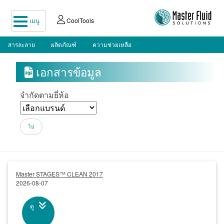
เมนู
CoolTools
สารละลาย
ผลิตภัณฑ์
ความช่วยเหลือ
เอกสารข้อมูล

จำกัดตามยี่ห้อ
Master STAGES™ CLEAN 2017
2026-08-07
ดู