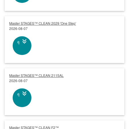
Master STAGES™ CLEAN 2029 'One Step'
2026-08-07
ดู
Master STAGES™ CLEAN 2115AL
2026-08-07
ดู
Master STAGES™ CLEAN F2™