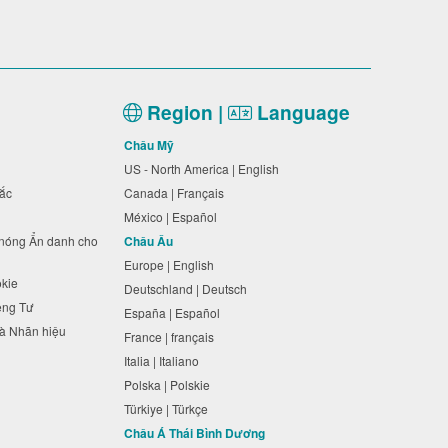
Region |
Language
i
Châu Mỹ
US - North America | English
 sắc
Canada | Français
México | Español
 nóng Ẩn danh cho
Châu Âu
Europe | English
okie
Deutschland | Deutsch
iêng Tư
España | Español
 và Nhãn hiệu
France | français
Italia | Italiano
Polska | Polskie
Türkiye | Türkçe
Châu Á Thái Bình Dương