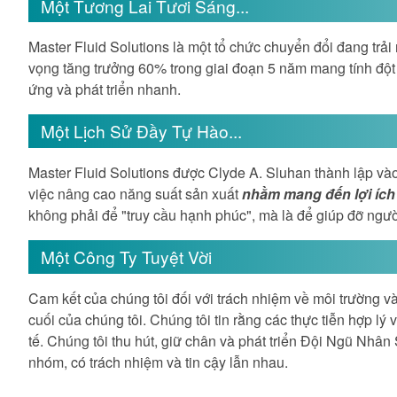
Một Tương Lai Tươi Sáng...
Master Fluid Solutions là một tổ chức chuyển đổi đang trải
vọng tăng trưởng 60% trong giai đoạn 5 năm mang tính đột 
ứng và phát triển nhanh.
Một Lịch Sử Đầy Tự Hào...
Master Fluid Solutions được Clyde A. Sluhan thành lập vào
việc nâng cao năng suất sản xuất
nhằm mang đến lợi ích
không phải để "truy cầu hạnh phúc", mà là để giúp đỡ người 
Một Công Ty Tuyệt Vời
Cam kết của chúng tôi đối với trách nhiệm về môi trường 
cuối của chúng tôi. Chúng tôi tin rằng các thực tiễn hợp lý
tế. Chúng tôi thu hút, giữ chân và phát triển Đội Ngũ Nhâ
nhóm, có trách nhiệm và tin cậy lẫn nhau.