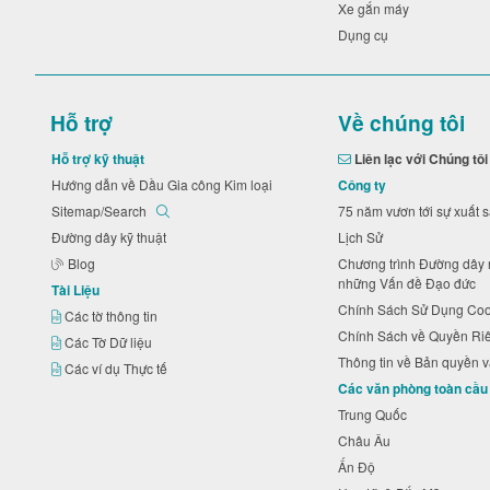
Xe gắn máy
Dụng cụ
Hỗ trợ
Về chúng tôi
Hỗ trợ kỹ thuật
Liên lạc với Chúng tô
Hướng dẫn về Dầu Gia công Kim loại
Công ty
Sitemap/Search
75 năm vươn tới sự xuất
Đường dây kỹ thuật
Lịch Sử
Blog
Chương trình Đường dây
những Vấn đề Đạo đức
Tài Liệu
Chính Sách Sử Dụng Co
Các tờ thông tin
Chính Sách về Quyền R
Các Tờ Dữ liệu
Thông tin về Bản quyền
Các ví dụ Thực tế
Các văn phòng toàn cầu
Trung Quốc
Châu Âu
Ấn Độ