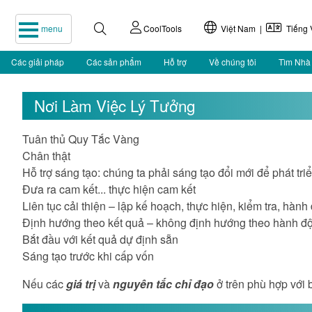
menu
CoolTools
Việt Nam |
Tiếng V
Các giải pháp
Các sản phẩm
Hỗ trợ
Về chúng tôi
Tìm Nhà
Nơi Làm Việc Lý Tưởng
Tuân thủ Quy Tắc Vàng
Chân thật
Hỗ trợ sáng tạo: chúng ta phải sáng tạo đổi mới để phát triể
Đưa ra cam kết... thực hiện cam kết
Liên tục cải thiện – lập kế hoạch, thực hiện, kiểm tra, hà
Định hướng theo kết quả – không định hướng theo hành đ
Bắt đầu với kết quả dự định sẵn
Sáng tạo trước khi cấp vốn
Nếu các
giá trị
và
nguyên tắc chỉ đạo
ở trên phù hợp với 