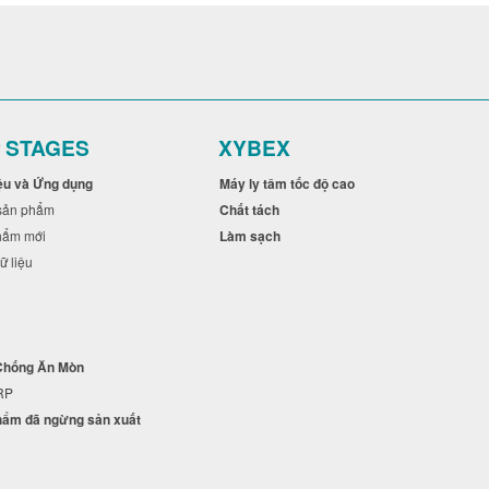
r STAGES
XYBEX
ệu và Ứng dụng
Máy ly tâm tốc độ cao
c sản phẩm
Chất tách
phẩm mới
Làm sạch
ữ liệu
g
 Chống Ăn Mòn
+RP
hẩm đã ngừng sản xuất