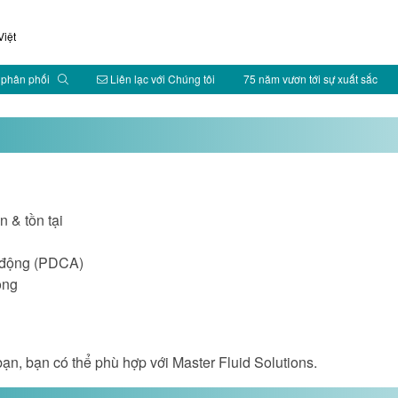
iệt
 phân phối
Liên lạc với Chúng tôi
75 năm vươn tới sự xuất sắc
n & tồn tại
nh động (PDCA)
ộng
bạn, bạn có thể phù hợp với Master Fluid Solutions.