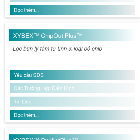
Đọc thêm...
XYBEX™ ChipOut Plus™
Lọc bùn ly tâm từ tính & loại bỏ chip
Yêu cầu SDS
Các Trường Hợp Điển Hình
Tài Liệu
Đọc thêm...
XYBEX™ PurifierPlus™