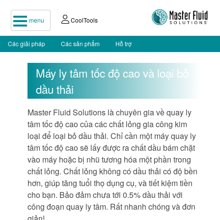
menu
CoolTools
Các giải pháp
Các sản phẩm
Hỗ trợ
Máy ly tâm tốc độ cao và loại bỏ
dầu thải
Master Fluid Solutions là chuyên gia về quay ly
tâm tốc độ cao của các chất lỏng gia công kim
loại để loại bỏ dầu thải. Chỉ cần một máy quay ly
tâm tốc độ cao sẽ lấy được ra chất dầu bám chặt
vào máy hoặc bị nhũ tương hóa một phần trong
chất lỏng. Chất lỏng không có dầu thải có độ bền
hơn, giúp tăng tuổi thọ dụng cụ, và tiết kiệm tiền
cho bạn. Bảo đảm chưa tới 0.5% dầu thải với
công đoạn quay ly tâm. Rất nhanh chóng và đơn
giản!