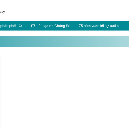
iệt
 phân phối
Liên lạc với Chúng tôi
75 năm vươn tới sự xuất sắc