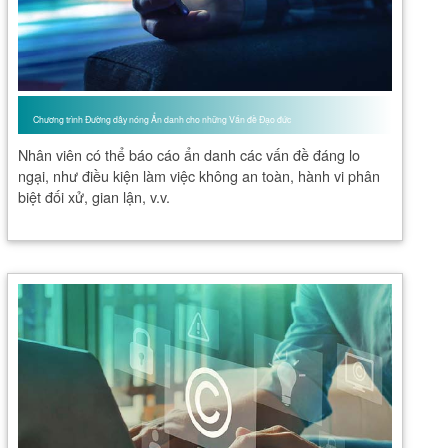
Chương trình Đường dây nóng Ẩn danh cho những Vấn đề Đạo đức
Nhân viên có thể báo cáo ẩn danh các vấn đề đáng lo
ngại, như điều kiện làm việc không an toàn, hành vi phân
biệt đối xử, gian lận, v.v.