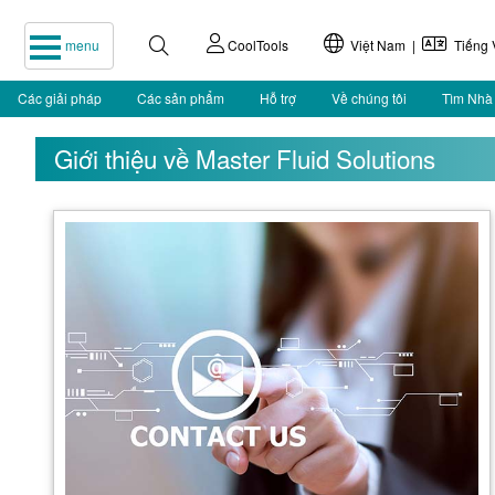
menu
CoolTools
Việt Nam |
Tiếng V
Các giải pháp
Các sản phẩm
Hỗ trợ
Về chúng tôi
Tìm Nhà
Giới thiệu về Master Fluid Solutions