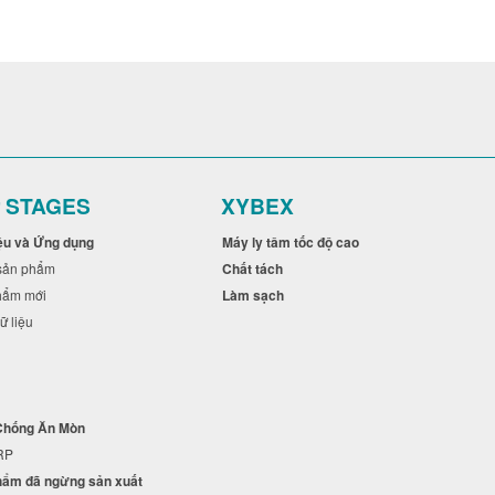
r STAGES
XYBEX
ệu và Ứng dụng
Máy ly tâm tốc độ cao
c sản phẩm
Chất tách
phẩm mới
Làm sạch
ữ liệu
g
 Chống Ăn Mòn
+RP
hẩm đã ngừng sản xuất