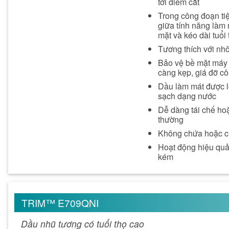
tới điểm cắt
Trong công đoạn ti
giữa tính năng làm 
mặt và kéo dài tuổi
Tương thích với nh
Bảo vệ bề mặt máy 
càng kẹp, giá đỡ cô
Dầu làm mát được l
sạch dạng nước
Dễ dàng tái chế ho
thường
Không chứa hoặc ch
Hoạt động hiệu quả
kém
TRIM™ E709QNI
Dầu nhũ tương có tuổi thọ cao