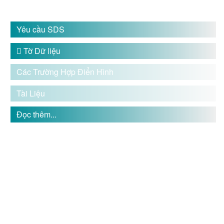
Yêu cầu SDS

Tờ Dữ liệu
Các Trường Hợp Điển Hình
Tài Liệu
Đọc thêm...