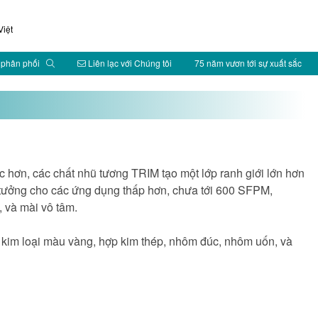
iệt
 phân phối
Liên lạc với Chúng tôi
75 năm vươn tới sự xuất sắc
c hơn, các chất nhũ tương TRIM tạo một lớp ranh giới lớn hơn
ý tưởng cho các ứng dụng thấp hơn, chưa tới 600 SFPM,
, và mài vô tâm.
c kim loại màu vàng, hợp kim thép, nhôm đúc, nhôm uốn, và