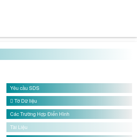
Yêu cầu SDS

Tờ Dữ liệu
Các Trường Hợp Điển Hình
Tài Liệu