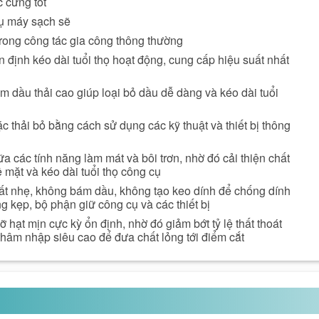
 cứng tốt
ụ máy sạch sẽ
trong công tác gia công thông thường
 định kéo dài tuổi thọ hoạt động, cung cấp hiệu suất nhất
 dầu thải cao giúp loại bỏ dầu dễ dàng và kéo dài tuổi
c thải bỏ bằng cách sử dụng các kỹ thuật và thiết bị thông
a các tính năng làm mát và bôi trơn, nhờ đó cải thiện chất
 mặt và kéo dài tuổi thọ công cụ
rất nhẹ, không bám dầu, không tạo keo dính để chống dính
g kẹp, bộ phận giữ công cụ và các thiết bị
 hạt mịn cực kỳ ổn định, nhờ đó giảm bớt tỷ lệ thất thoát
thâm nhập siêu cao để đưa chất lỏng tới điểm cắt