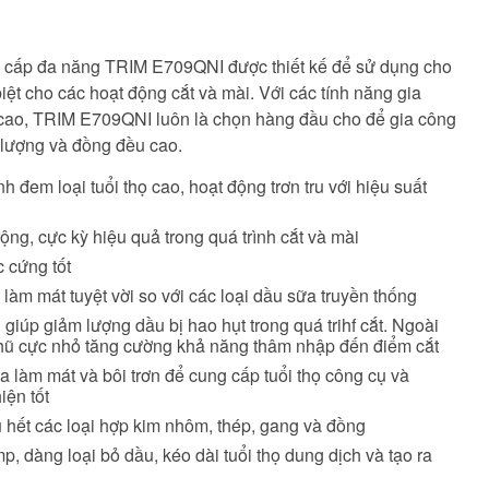
o cấp đa năng TRIM E709QNI được thiết kế để sử dụng cho
biệt cho các hoạt động cắt và mài. Với các tính năng gia
 cao, TRIM E709QNI luôn là chọn hàng đầu cho để gia công
t lượng và đồng đều cao.
h đem loại tuổi thọ cao, hoạt động trơn tru với hiệu suất
ng, cực kỳ hiệu quả trong quá trình cắt và mài
 cứng tốt
àm mát tuyệt vời so với các loại dầu sữa truyền thống
giúp giảm lượng dầu bị hao hụt trong quá trihf cắt. Ngoài
 nhũ cực nhỏ tăng cường khả năng thâm nhập đến điểm cắt
a làm mát và bôi trơn để cung cấp tuổi thọ công cụ và
iện tốt
 hết các loại hợp kim nhôm, thép, gang và đồng
, dàng loại bỏ dầu, kéo dài tuổi thọ dung dịch và tạo ra