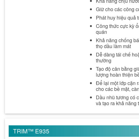
Khả năng chịu nước
Giữ cho các công c
Phát huy hiệu quả 
Công thức cực kỳ ổn
quán
Khả năng chống bám
thọ dầu làm mát
Dễ dàng tái chế hoặ
thường
Tạo độ cân bằng giữ
lượng hoàn thiện bề
Để lại một lớp cặn 
cho các bề mặt, càn
Dầu nhũ tương có cỡ
và tạo ra khả năng 
TRIM™ E935