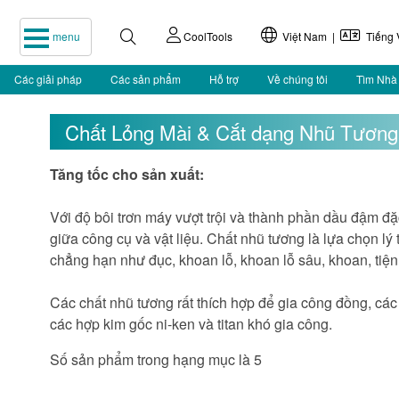
menu
CoolTools
Việt Nam |
Tiếng V
Các giải pháp
Các sản phẩm
Hỗ trợ
Về chúng tôi
Tìm Nhà
Chất Lỏng Mài & Cắt dạng Nhũ Tương
Tăng tốc cho sản xuất:
Với độ bôi trơn máy vượt trội và thành phần dầu đậm đặ
giữa công cụ và vật liệu. Chất nhũ tương là lựa chọn l
chẳng hạn như đục, khoan lỗ, khoan lỗ sâu, khoan, tiện
Các chất nhũ tương rất thích hợp để gia công đồng, cá
các hợp kim gốc ni-ken và titan khó gia công.
Số sản phẩm trong hạng mục là 5