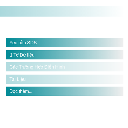
Yêu cầu SDS

Tờ Dữ liệu
Các Trường Hợp Điển Hình
Tài Liệu
Đọc thêm...