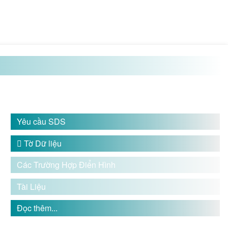
Yêu cầu SDS

Tờ Dữ liệu
Các Trường Hợp Điển Hình
Tài Liệu
Đọc thêm...