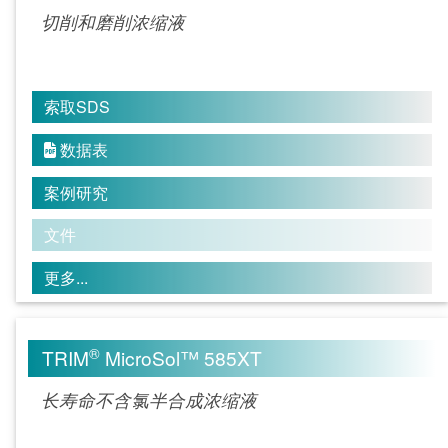
切削和磨削浓缩液
索取SDS
数据表

案例研究
文件
更多...
®
TRIM
MicroSol™ 585XT
长寿命不含氯半合成浓缩液