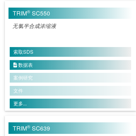
®
TRIM
SC550
无氯半合成浓缩液
索取SDS
数据表

案例研究
文件
更多...
®
TRIM
SC639