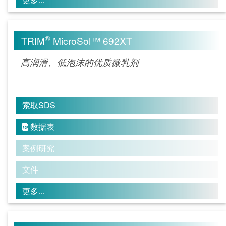
®
TRIM
MicroSol™ 692XT
高润滑、低泡沫的优质微乳剂
索取SDS
数据表

案例研究
文件
更多...