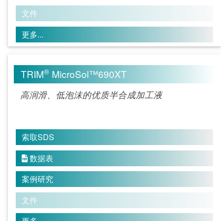
文件
更多...
®
TRIM
MicroSol™690XT
高润滑、低泡沫的优质半合成加工液
索取SDS
数据表

案例研究
文件
更多...