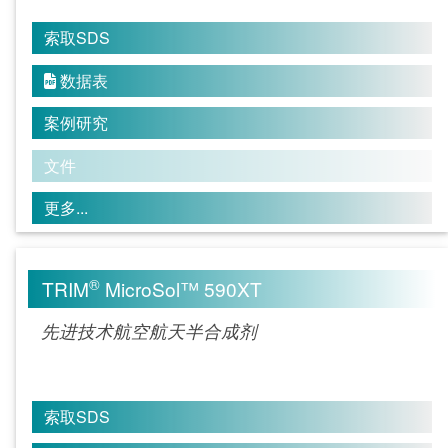
索取SDS
数据表

案例研究
文件
更多...
®
TRIM
MicroSol™ 590XT
先进技术航空航天半合成剂
索取SDS