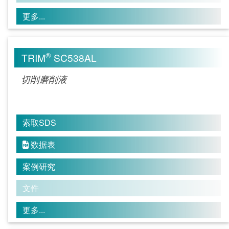
更多...
®
TRIM
SC538AL
切削磨削液
索取SDS
数据表

案例研究
文件
更多...