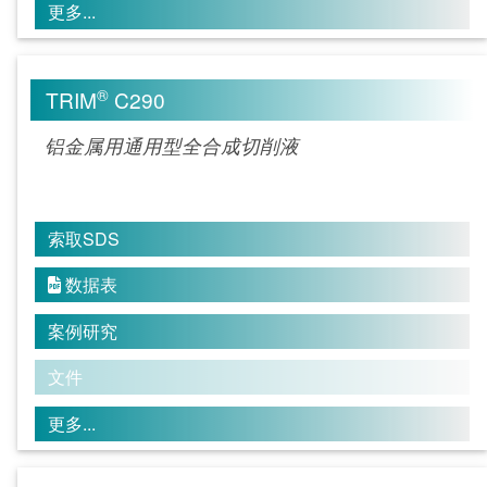
更多...
®
TRIM
C290
铝金属用通用型全合成切削液
索取SDS
数据表

案例研究
文件
更多...