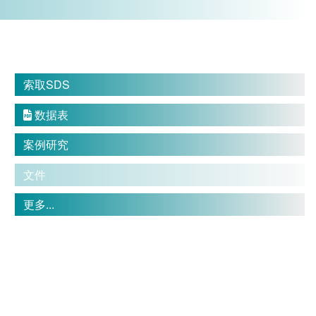
索取SDS
数据表

案例研究
文件
更多...