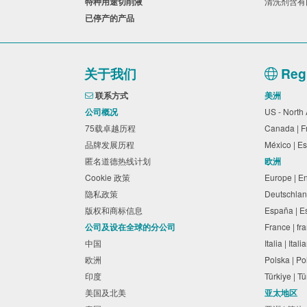
特种用途切削液
清洗剂含
已停产的产品
关于我们
Regi
联系方式
美洲
公司概况
US - North
75载卓越历程
Canada | 
品牌发展历程
México | 
匿名道德热线计划
欧洲
Cookie 政策
Europe | E
隐私政策
Deutschlan
版权和商标信息
España | 
公司及设在全球的分公司
France | f
中国
Italia | Ita
欧洲
Polska | P
印度
Türkiye | 
美国及北美
亚太地区