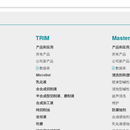
TRIM
Maste
产品和应用
产品和应
所有产品
所有产品
公司新产品
公司新产
数据表
数据表
MicroSol
清洗剂和
乳化液
喷淋型碱
全合成切削液
浸泡型碱
半合成型切削液、磨削液
超声清洗
合成加工液
维护
纯切削油
防腐蚀剂
攻丝液
合成缓蚀
珩磨
乳化液缓