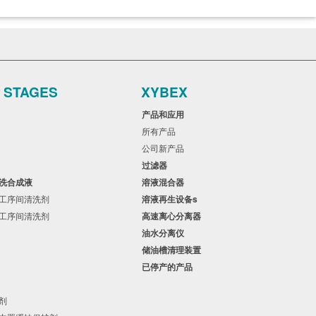
r STAGES
XYBEX
用
产品和应用
所有产品
品
公司新产品
过滤器
漂洗合成液
溶液混合器
性工序间清洗剂
溶液再生设备s
性工序间清洗剂
高速离心分离器
油水分离仪
储油槽清理装置
已停产的产品
剂
蚀剂