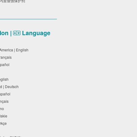
有内置缓蚀保护剂
on |
Language
 America | English
Français
Español
nglish
d | Deutsch
Español
rançais
liano
olskie
Türkçe