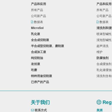
产品和应用
产品和应
所有产品
所有产品
公司新产品
公司新产
数据表
数据表
MicroSol
清洗剂和
乳化液
喷淋型碱
全合成切削液
浸泡型碱
半合成型切削液、磨削液
超声清洗
合成加工液
维护
纯切削油
防腐蚀剂
攻丝液
合成缓蚀
珩磨
乳化液缓
特种用途切削液
清洗剂含
已停产的产品
关于我们
Regi
联系方式
美洲