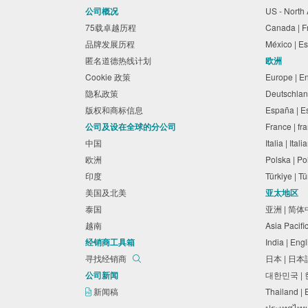
公司概况
US - North
75载卓越历程
Canada | 
品牌发展历程
México | 
匿名道德热线计划
欧洲
Cookie 政策
Europe | E
隐私政策
Deutschlan
版权和商标信息
España | 
公司及设在全球的分公司
France | f
中国
Italia | Ita
欧洲
Polska | P
印度
Türkiye | 
美国及北美
亚太地区
泰国
亚洲 | 简
越南
Asia Pacifi
经销商工具箱
India | Eng
寻找经销商
日本 | 日
公司新闻
대한민국 |
新闻稿
Thailand |
ประเทศไทย