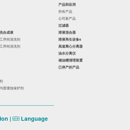
用
产品和应用
所有产品
品
公司新产品
过滤器
漂洗合成液
溶液混合器
性工序间清洗剂
溶液再生设备s
性工序间清洗剂
高速离心分离器
油水分离仪
储油槽清理装置
已停产的产品
剂
蚀剂
有内置缓蚀保护剂
on |
Language