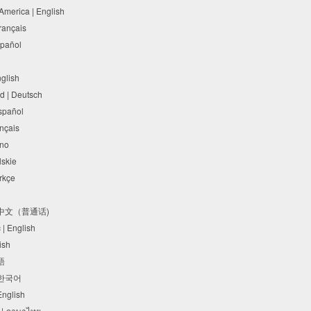
 America | English
Français
Español
nglish
d | Deutsch
Español
rançais
liano
olskie
Türkçe
体中文（普通话)
c | English
lish
本語
 한국어
 English
 | ภาษาไทย