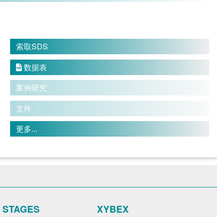
索取SDS
数据表

案例研究
文件
更多...
r STAGES
XYBEX