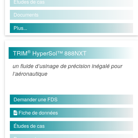
Études de cas
Documents
Plus...
®
TRIM
HyperSol™ 888NXT
un fluide d’usinage de précision inégalé pour
l’aéronautique
Demander une FDS
Fiche de données

Études de cas