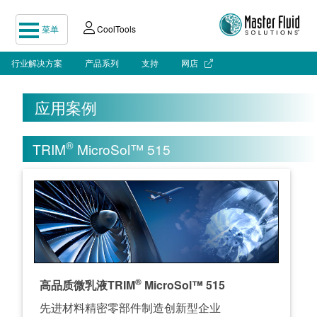
菜单
CoolTools
行业解决方案
产品系列
支持
网店
应用案例
®
TRIM
MicroSol™ 515
®
高品质微乳液TRIM
MicroSol™ 515
先进材料精密零部件制造创新型企业