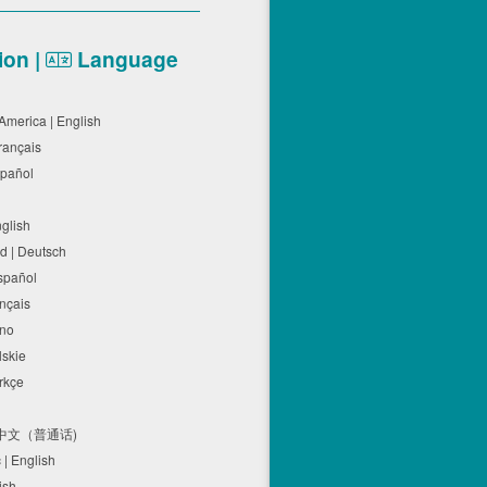
on |
Language
 America | English
Français
spañol
nglish
d | Deutsch
Español
ançais
iano
olskie
ürkçe
体中文（普通话)
c | English
lish