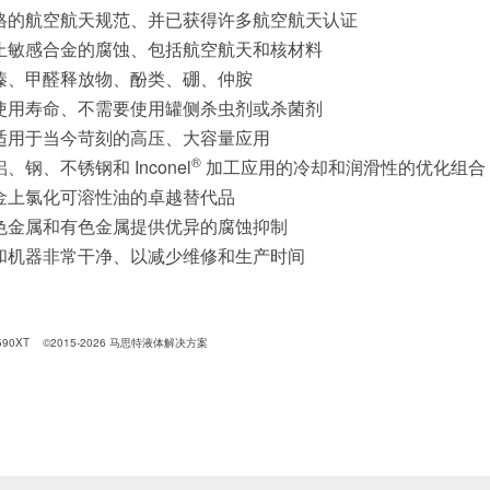
格的航空航天规范、并已获得许多航空航天认证
止敏感合金的腐蚀、包括航空航天和核材料
嗪、甲醛释放物、酚类、硼、仲胺
使用寿命、不需要使用罐侧杀虫剂或杀菌剂
适用于当今苛刻的高压、大容量应用
®
、钢、不锈钢和 Inconel
加工应用的冷却和润滑性的优化组合
金上氯化可溶性油的卓越替代品
色金属和有色金属提供优异的腐蚀抑制
和机器非常干净、以减少维修和生产时间
590XT
©2015-2026 马思特液体解决方案