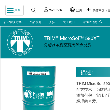
菜单
CoolTools
亚洲 |
简体中文（普
行业解决方案
产品系列
支持
关于我们
寻找经销商
®
TRIM
MicroSol™ 590XT
先进技术航空航天半合成剂
描述:
TRIM Micro
配方技术，为敏感金
添加剂包，实现了
经理的喜爱。