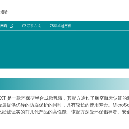
通话)
网店
联系方式
75载卓越历程
Sol 590XT 是一款环保型半合成微乳液，其配方通过了航空航天
属提供优异的防腐保护的同时，具有较长的使用寿命。MicroSol 
已经被证实的前几代产品的高性能。该配方深受环保倡导者、安