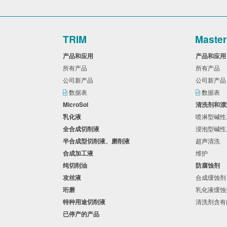
TRIM
Maste
产品和应用
产品和应
所有产品
所有产品
公司新产品
公司新产
数据表
数据表
MicroSol
清洗剂和
乳化液
喷淋型碱
全合成切削液
浸泡型碱
半合成型切削液、磨削液
超声清洗
合成加工液
维护
纯切削油
防腐蚀剂
攻丝液
合成缓蚀
珩磨
乳化液缓
特种用途切削液
清洗剂含
已停产的产品