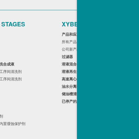
r STAGES
XYBEX
用
产品和应用
所有产品
品
公司新产品
过滤器
漂洗合成液
溶液混合器
性工序间清洗剂
溶液再生设备s
性工序间清洗剂
高速离心分离器
油水分离仪
储油槽清理装置
已停产的产品
剂
蚀剂
有内置缓蚀保护剂