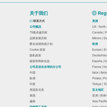
关于我们
Regi
联系方式
美洲
公司概况
US - North
75载卓越历程
Canada | 
品牌发展历程
México | E
匿名道德热线计划
欧洲
Cookie 政策
Europe | E
隐私政策
Deutschlan
版权和商标信息
España | 
公司及设在全球的分公司
France | fr
中国
Italia | Ital
欧洲
Polska | P
印度
Türkiye | T
美国及北美
亚太地区
泰国
亚洲 | 简
越南
Asia Pacifi
经销商工具箱
India | Eng