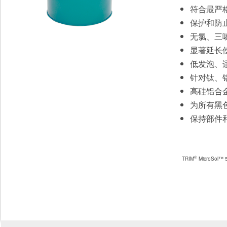
符合最严
保护和防
无氯、三
显著延长
低发泡、
针对钛、铝
高硅铝合
为所有黑
保持部件
®
TRIM
MicroSol™ 