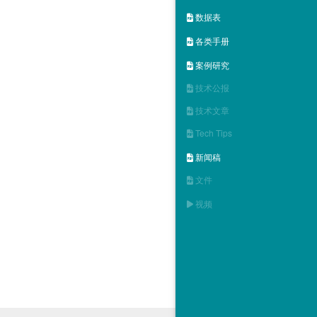
数据表

各类手册

案例研究

技术公报

技术文章

Tech Tips

新闻稿

文件

视频
