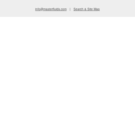
info@masterfluids.com
|
Search & Site Map