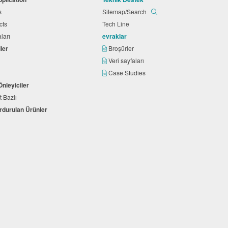
ts
Sitemap/Search
cts
Tech Line
aları
evraklar
iler
Broşürler
Veri sayfaları
Case Studies
Önleyiciler
t Bazlı
urdurulan Ürünler