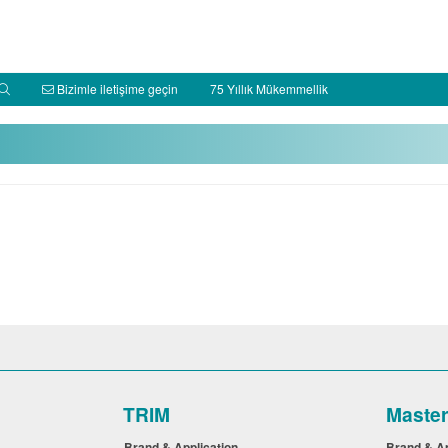
Bizimle iletişime geçin
75 Yıllık Mükemmellik
TRIM
Maste
Brand & Application
Brand & A