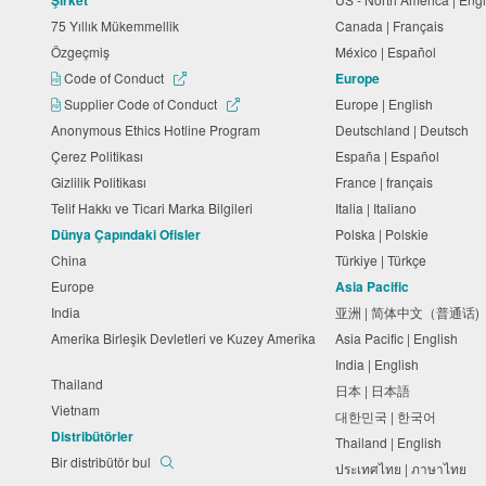
Şirket
75 Yıllık Mükemmellik
Canada | Français
Özgeçmiş
México | Español
Code of Conduct
Europe
Supplier Code of Conduct
Europe | English
Anonymous Ethics Hotline Program
Deutschland | Deutsch
Çerez Politikası
España | Español
Gizlilik Politikası
France | français
Telif Hakkı ve Ticari Marka Bilgileri
Italia | Italiano
Dünya Çapındaki Ofisler
Polska | Polskie
China
Türkiye | Türkçe
Europe
Asia Pacific
India
亚洲 | 简体中文（普通话
Amerika Birleşik Devletleri ve Kuzey Amerika
Asia Pacific | English
India | English
Thailand
日本 | 日本語
Vietnam
대한민국 | 한국어
Distribütörler
Thailand | English
Bir distribütör bul
ประเทศไทย | ภาษาไทย