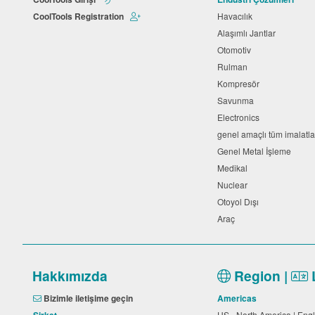
CoolTools Registration
Havacılık
Alaşımlı Jantlar
Otomotiv
Rulman
Kompresör
Savunma
Electronics
genel amaçlı tüm imalatl
Genel Metal İşleme
Medikal
Nuclear
Otoyol Dışı
Araç
Hakkımızda
Region |
Bizimle iletişime geçin
Americas
US - North America | Eng