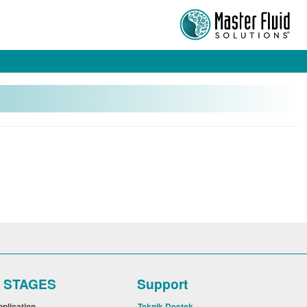
r STAGES
Support
pplication
Teknik Destek