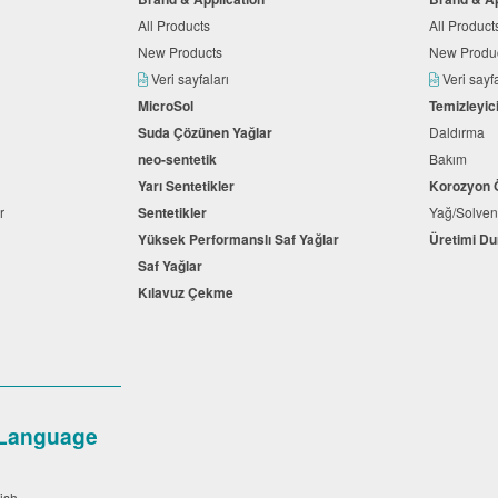
All Products
All Produc
New Products
New Produ
Veri sayfaları
Veri sayf
MicroSol
Temizleyic
Suda Çözünen Yağlar
Daldırma
neo-sentetik
Bakım
Yarı Sentetikler
Korozyon 
ar
Sentetikler
Yağ/Solven
Yüksek Performanslı Saf Yağlar
Üretimi D
Saf Yağlar
Kılavuz Çekme
Language
lish