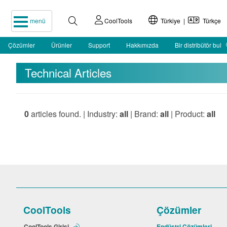
menü
CoolTools
Türkiye |
Türkçe
Çözümler
Ürünler
Support
Hakkımızda
Bir distribütör bul
Technical Articles
0
articles found. | Industry:
all
| Brand:
all
| Product:
all
CoolTools
Çözümler
CoolTools Girişi
Endüstri Çözümleri