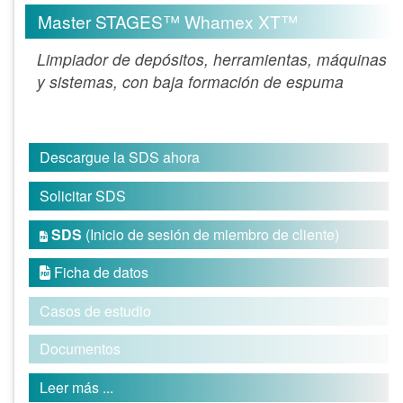
Master STAGES™ Whamex XT™
Limpiador de depósitos, herramientas, máquinas
y sistemas, con baja formación de espuma
Descargue la SDS ahora
Solicitar SDS
SDS
(Inicio de sesión de miembro de cliente)

Ficha de datos

Casos de estudio
Documentos
Leer más ...