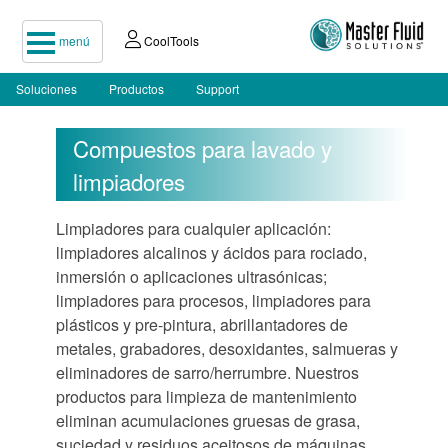
menú
CoolTools
Soluciones
Productos
Support
Compuestos para lavado y
limpiadores
Limpiadores para cualquier aplicación:
limpiadores alcalinos y ácidos para rociado,
inmersión o aplicaciones ultrasónicas;
limpiadores para procesos, limpiadores para
plásticos y pre-pintura, abrillantadores de
metales, grabadores, desoxidantes, salmueras y
eliminadores de sarro/herrumbre. Nuestros
productos para limpieza de mantenimiento
eliminan acumulaciones gruesas de grasa,
suciedad y residuos aceitosos de máquinas,