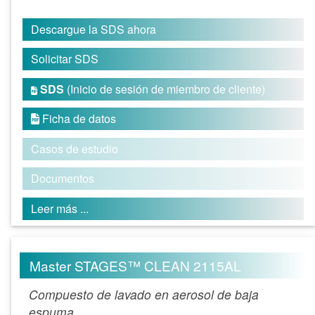
Descargue la SDS ahora
Solicitar SDS
SDS
(Inicio de sesión de miembro de cliente)

Ficha de datos

Casos de estudio
Documentos
Leer más ...
Master STAGES™ CLEAN 2115AL
Compuesto de lavado en aerosol de baja
espuma