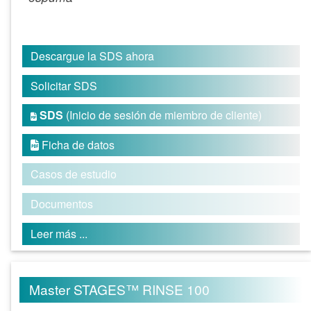
Descargue la SDS ahora
Solicitar SDS
SDS
(Inicio de sesión de miembro de cliente)

Ficha de datos

Casos de estudio
Documentos
Leer más ...
Master STAGES™ RINSE 100