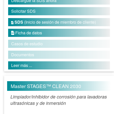
Descargue la SDS ahora
Solicitar SDS
SDS
(Inicio de sesión de miembro de cliente)

Ficha de datos

Casos de estudio
Documentos
Leer más ...
Master STAGES™ CLEAN 2030
Limpiador/inhibidor de corrosión para lavadoras
ultrasónicas y de inmersión