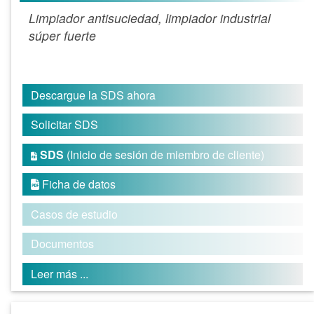
Limpiador antisuciedad, limpiador industrial
súper fuerte
Descargue la SDS ahora
Solicitar SDS
SDS
(Inicio de sesión de miembro de cliente)

Ficha de datos

Casos de estudio
Documentos
Leer más ...