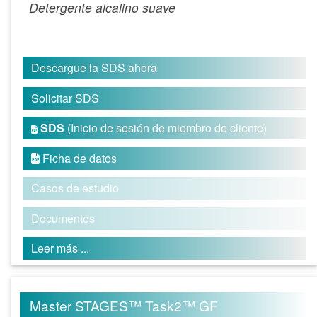
Detergente alcalino suave
Descargue la SDS ahora
Solicitar SDS
SDS
(Inicio de sesión de miembro de cliente)

Ficha de datos

Casos de estudio
Documentos
Leer más ...
Master STAGES™ Task2™ GF