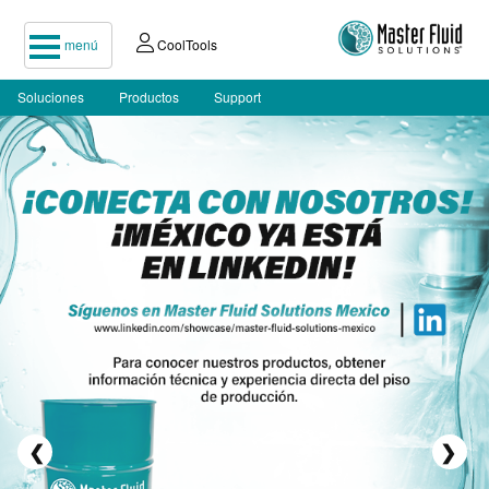
menú
CoolTools
Soluciones
Productos
Support
❮
❯