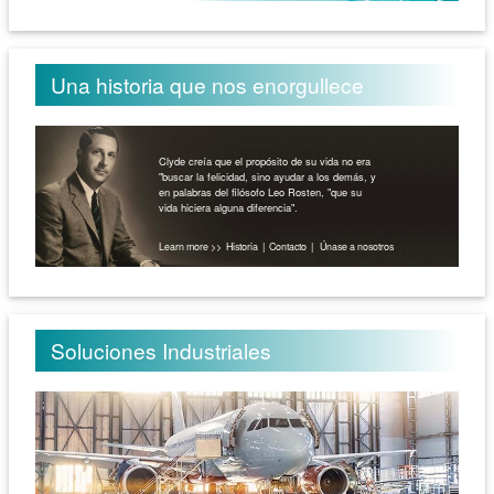
Una historia que nos enorgullece
Clyde creía que el propósito de su vida no era
"buscar la felicidad, sino ayudar a los demás, y
en palabras del filósofo Leo Rosten, "que su
vida hiciera alguna diferencia".
Learn more >>
Historia
|
Contacto
|
Únase a nosotros
Soluciones Industriales