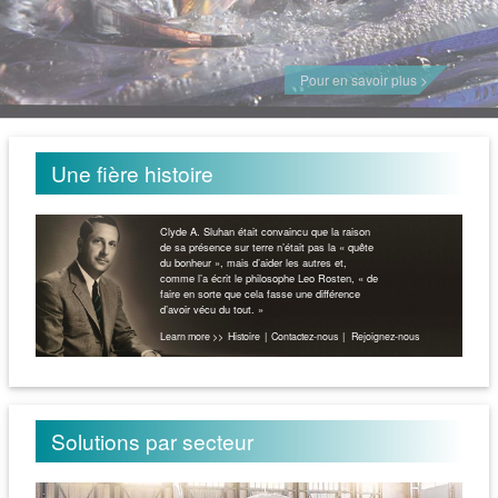
Pour en savoir plus >
Une fière histoire
Clyde A. Sluhan était convaincu que la raison
de sa présence sur terre n’était pas la « quête
du bonheur », mais d’aider les autres et,
comme l’a écrit le philosophe Leo Rosten, « de
faire en sorte que cela fasse une différence
d’avoir vécu du tout. »
Learn more >>
Histoire
|
Contactez-nous
|
Rejoignez-nous
Solutions par secteur