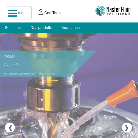
menu
CoolTools
Solutions
Des produits
Assistance
®
TRIM
Synthetics
For Precision, Repeatable Parts — Day-in, Day-out
❮
❯