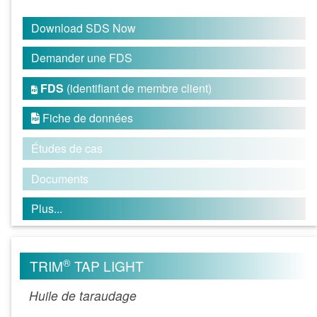
Download SDS Now
Demander une FDS
FDS
(identifiant de membre client)

Fiche de données

Études de cas
Documents
Plus...
®
TRIM
TAP LIGHT
Huile de taraudage