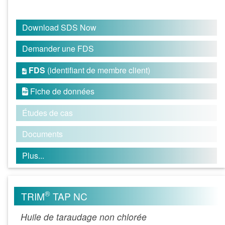
Download SDS Now
Demander une FDS
FDS
(identifiant de membre client)

Fiche de données

Études de cas
Documents
Plus...
®
TRIM
TAP NC
Huile de taraudage non chlorée