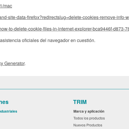
71/mac
-and-site-data-firefox?redirectslug=delete-cookies-remove-info
c/how-to-delete-cookie-files-in-internet-explorer-bca9446f-d873
asistencia oficiales del navegador en cuestión.
cy Generator
.
nes
TRIM
ndustriales
Marca y aplicación
l
Todos los productos
Nuevos Productos