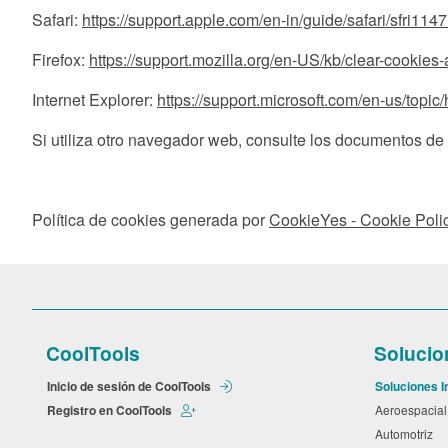
Safari:
https://support.apple.com/en-in/guide/safari/sfri114
Firefox:
https://support.mozilla.org/en-US/kb/clear-cookies
Internet Explorer:
https://support.microsoft.com/en-us/topi
Si utiliza otro navegador web, consulte los documentos de 
Política de cookies generada por
CookieYes - Cookie Poli
CoolTools
Solucio
Inicio de sesión de CoolTools
Soluciones I
Registro en CoolTools
Aeroespacia
Automotriz