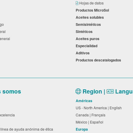
s
Hojas de datos
Productos MicroSol
Aceites solubles
ego
Semisintéticos
neral
Sintéticos
general
Aceites puros
Especialidad
a
Aditivos
Productos descatalogados
s somos
Region |
Langu
Américas
US - North America | English
excelencia
Canada | Français
México | Español
línea de ayuda anónima de ética
Europa