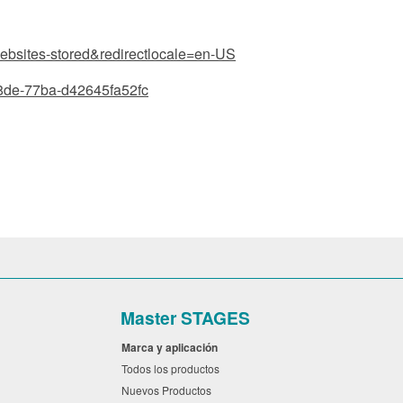
-websites-stored&redirectlocale=en-US
-78de-77ba-d42645fa52fc
Master STAGES
Marca y aplicación
Todos los productos
Nuevos Productos