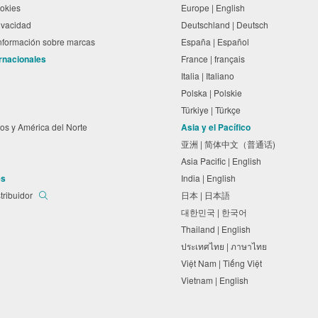
cookies
Europe | English
rivacidad
Deutschland | Deutsch
información sobre marcas
España | Español
ernacionales
France | français
Italia | Italiano
Polska | Polskie
Türkiye | Türkçe
os y América del Norte
Asia y el Pacífico
亚洲 | 简体中文（普通话)
Asia Pacific | English
es
India | English
tribuidor
日本 | 日本語
대한민국 | 한국어
Thailand | English
ประเทศไทย | ภาษาไทย
Việt Nam | Tiếng Việt
Vietnam | English