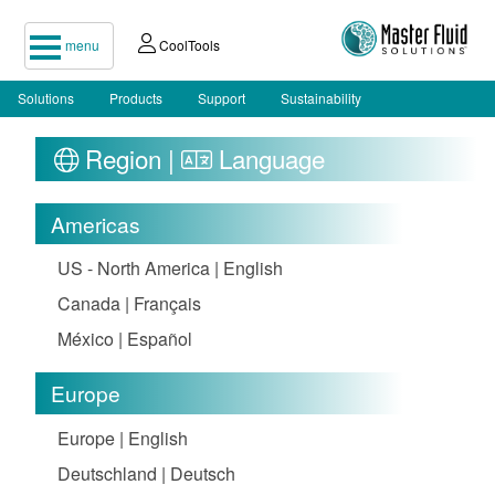
menu
CoolTools
Solutions
Products
Support
Sustainability
Region |
Language
Americas
US - North America | English
Canada | Français
México | Español
Europe
Europe | English
Deutschland | Deutsch