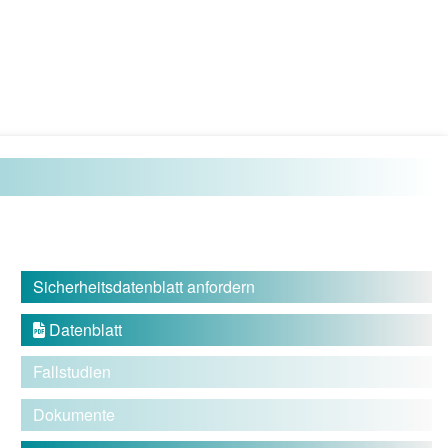
Sicherheitsdatenblatt anfordern
Datenblatt

Fallstudien
Dokumente