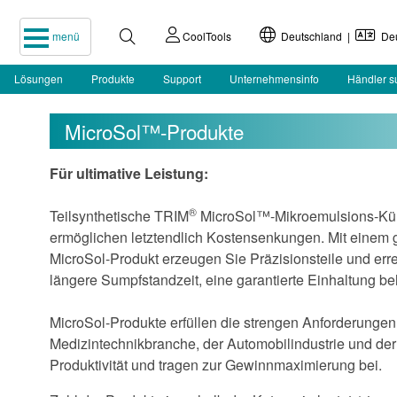
menü
CoolTools
Deutschland |
Deu
Lösungen
Produkte
Support
Unternehmensinfo
Händler 
MicroSol™-Produkte
Für ultimative Leistung:
®
Teilsynthetische TRIM
MicroSol™-Mikroemulsions-Kühl
ermöglichen letztendlich Kostensenkungen. Mit einem 
MicroSol-Produkt erzeugen Sie Präzisionsteile und er
längere Sumpfstandzeit, eine garantierte Einhaltung beh
MicroSol-Produkte erfüllen die strengen Anforderungen
Medizintechnikbranche, der Automobilindustrie und der
Produktivität und tragen zur Gewinnmaximierung bei.