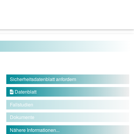
Sicherheitsdatenblatt anfordern
Datenblatt

Fallstudien
Dokumente
Nähere Informationen...