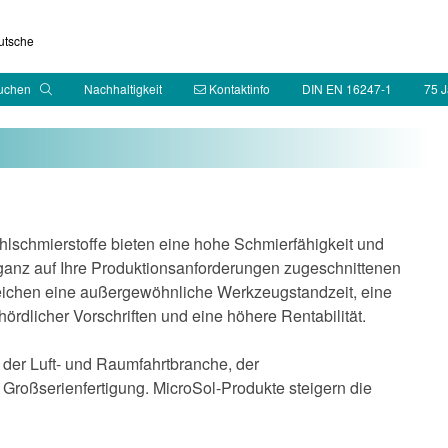
tsche
suchen
Nachhaltigkeit
Kontaktinfo
DIN EN 16247-1
75 J
schmierstoffe bieten eine hohe Schmierfähigkeit und
ganz auf Ihre Produktionsanforderungen zugeschnittenen
reichen eine außergewöhnliche Werkzeugstandzeit, eine
ördlicher Vorschriften und eine höhere Rentabilität.
 der Luft- und Raumfahrtbranche, der
 Großserienfertigung. MicroSol-Produkte steigern die