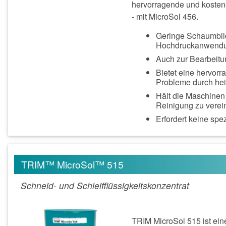
hervorragende und kostene
- mit MicroSol 456.
Geringe Schaumbil
Hochdruckanwendu
Auch zur Bearbeitu
Bietet eine hervorr
Probleme durch he
Hält die Maschinen
Reinigung zu verei
Erfordert keine spe
TRIM™ MicroSol™ 515
Schneid- und Schleifflüssigkeitskonzentrat
TRIM MicroSol 515 ist eine