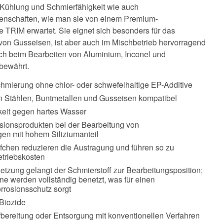
 Kühlung und Schmierfähigkeit wie auch
nschaften, wie man sie von einem Premium-
e TRIM erwartet. Sie eignet sich besonders für das
von Gusseisen, ist aber auch im Mischbetrieb hervorragend
sich beim Bearbeiten von Aluminium, Inconel und
bewährt.
chmierung ohne chlor- oder schwefelhaltige EP-Additive
en Stählen, Buntmetallen und Gusseisen kompatibel
eit gegen hartes Wasser
lsionsprodukten bei der Bearbeitung von
en mit hohem Siliziumanteil
öpfchen reduzieren die Austragung und führen so zu
triebskosten
etzung gelangt der Schmierstoff zur Bearbeitungsposition;
e werden vollständig benetzt, was für einen
rosionsschutz sorgt
Biozide
bereitung oder Entsorgung mit konventionellen Verfahren