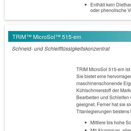
Enthält kein Dietha
oder phenolische 
TRIM™ MicroSol™ 515-em
Schneid- und Schleifflüssigkeitskonzentrat
TRIM MicroSol 515-em ist 
Sie bietet eine hervorrag
maschinenschonende Eige
Kühlschmierstoff der Mark
Bearbeiten und Schleifen 
geeignet. Ferner hat sie 
Titanlegierungen bestens 
Mittlere bis hohe S
Mit Aluminium, all