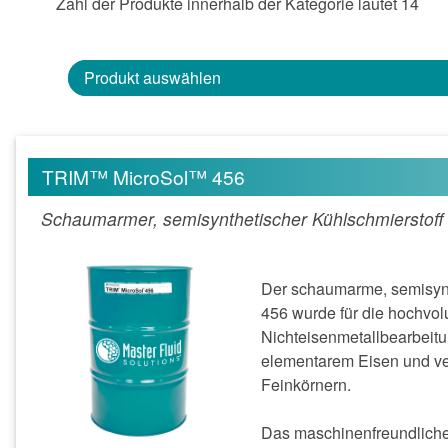
Zahl der Produkte innerhalb der Kategorie lautet 14
Produkt auswählen
TRIM™ MicroSol™ 456
Schaumarmer, semisynthetischer Kühlschmierstoff 
Der schaumarme, semisynt
456 wurde für die hochvo
Nichteisenmetallbearbeitu
elementarem Eisen und ve
Feinkörnern.
Das maschinenfreundliche 