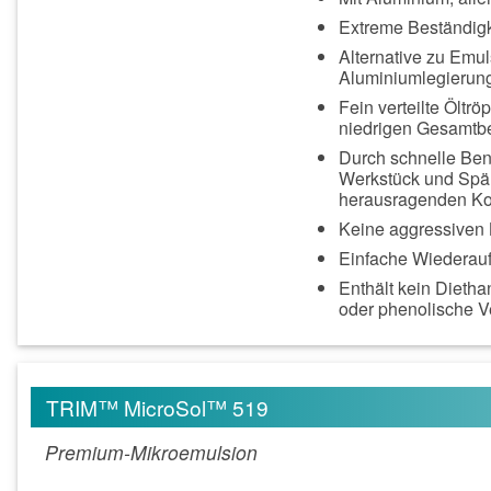
Extreme Beständigk
Alternative zu Emu
Aluminiumlegierung
Fein verteilte Öltr
niedrigen Gesamtbe
Durch schnelle Ben
Werkstück und Spän
herausragenden Kor
Keine aggressiven 
Einfache Wiederauf
Enthält kein Dietha
oder phenolische 
TRIM™ MicroSol™ 519
Premium-Mikroemulsion