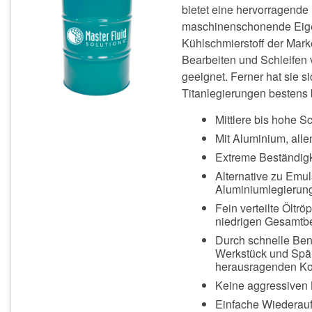
bietet eine hervorragende
maschinenschonende Eige
Kühlschmierstoff der Mark
Bearbeiten und Schleifen 
geeignet. Ferner hat sie 
Titanlegierungen bestens 
Mittlere bis hohe S
Mit Aluminium, all
Extreme Beständigk
Alternative zu Emu
Aluminiumlegierung
Fein verteilte Öltr
niedrigen Gesamtbe
Durch schnelle Ben
Werkstück und Spän
herausragenden Kor
Keine aggressiven 
Einfache Wiederauf