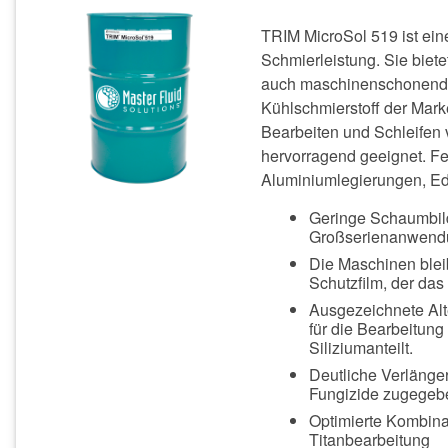
TRIM MicroSol 519 ist eine
Schmierleistung. Sie biet
auch maschinenschonende
Kühlschmierstoff der Mark
Bearbeiten und Schleifen 
hervorragend geeignet. Fe
Aluminiumlegierungen, Ede
Geringe Schaumbil
Großserienanwend
Die Maschinen blei
Schutzfilm, der da
Ausgezeichnete Alt
für die Bearbeitun
Siliziumanteilt.
Deutliche Verlänge
Fungizide zugege
Optimierte Kombina
Titanbearbeitung