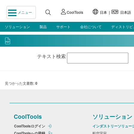
メニュー
CoolTools
日本 |
日本語
ソリューション
製品
サポート
会社について
ディストリビ
テキスト検索
見つかった文書数:
0
CoolTools
ソリューション
CoolToolsログイン
インダストリーソリュー
CoolToolsへの登録
航空宇宙