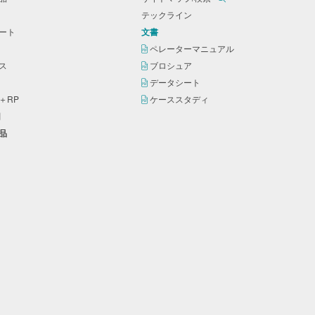
テックライン
シート
文書
ー
ペレーターマニュアル
ンス
ブロシュア
剤
データシート
＋RP
ケーススタディ
剤
製品