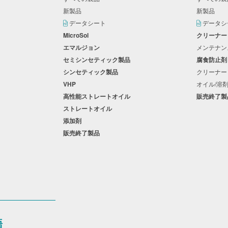
新製品
新製品
データシート
データ
MicroSol
クリーナ
エマルジョン
メンテナ
セミシンセティック製品
腐食防止
シンセティック製品
クリーナー
VHP
オイル/溶
高性能ストレートオイル
販売終了
ストレートオイル
添加剤
販売終了製品
語