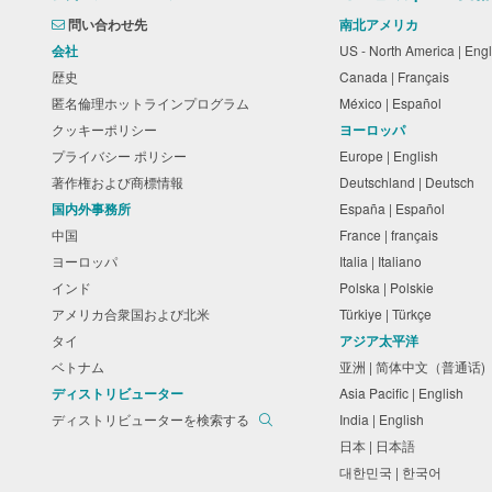
問い合わせ先
南北アメリカ
会社
US - North America | Eng
歴史
Canada | Français
匿名倫理ホットラインプログラム
México | Español
クッキーポリシー
ヨーロッパ
プライバシー ポリシー
Europe | English
著作権および商標情報
Deutschland | Deutsch
国内外事務所
España | Español
中国
France | français
ヨーロッパ
Italia | Italiano
インド
Polska | Polskie
アメリカ合衆国および北米
Türkiye | Türkçe
タイ
アジア太平洋
ベトナム
亚洲 | 简体中文（普通话
ディストリビューター
Asia Pacific | English
ディストリビューターを検索する
India | English
日本 | 日本語
대한민국 | 한국어