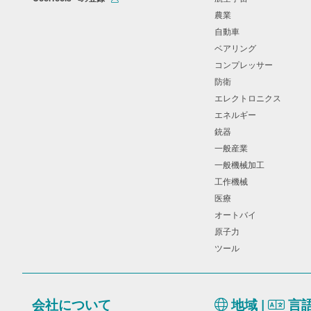
農業
自動車
ベアリング
コンプレッサー
防衛
エレクトロニクス
エネルギー
銃器
一般産業
一般機械加工
工作機械
医療
オートバイ
原子力
ツール
会社について
地域 |
言