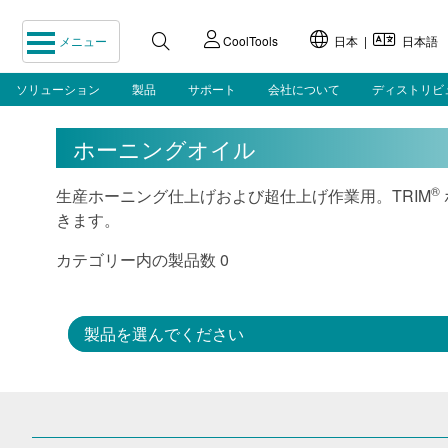
メニュー
CoolTools
日本 |
日本語
ソリューション
製品
サポート
会社について
ディストリビ
ホーニングオイル
®
生産ホーニング仕上げおよび超仕上げ作業用。TRIM
きます。
カテゴリー内の製品数 0
製品を選んでください