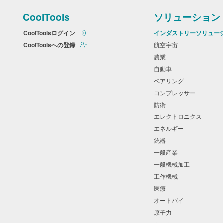
CoolTools
ソリューション
CoolToolsログイン
インダストリーソリュー
CoolToolsへの登録
航空宇宙
農業
自動車
ベアリング
コンプレッサー
防衛
エレクトロニクス
エネルギー
銃器
一般産業
一般機械加工
工作機械
医療
オートバイ
原子力