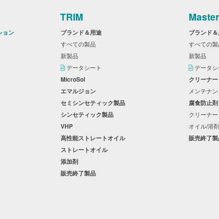
TRIM
Maste
ション
ブランド＆用途
ブランド
すべての製品
すべての
新製品
新製品
データシート
データ
MicroSol
クリーナ
エマルジョン
メンテナ
セミシンセティック製品
腐食防止
シンセティック製品
クリーナー
VHP
オイル/溶
高性能ストレートオイル
販売終了
ストレートオイル
添加剤
販売終了製品