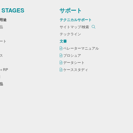
r STAGES
サポート
＆用途
テクニカルサポート
製品
サイトマップ/検索
テックライン
シート
文書
ー
ペレーターマニュアル
ンス
ブロシュア
剤
データシート
＋RP
ケーススタディ
剤
製品