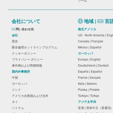
ツール
会社について
地域 |
言
問い合わせ先
南北アメリカ
会社
US - North America | Eng
歴史
Canada | Français
匿名倫理ホットラインプログラム
México | Español
クッキーポリシー
ヨーロッパ
プライバシー ポリシー
Europe | English
著作権および商標情報
Deutschland | Deutsch
国内外事務所
España | Español
中国
France | français
ヨーロッパ
Italia | Italiano
インド
Polska | Polskie
アメリカ合衆国および北米
Türkiye | Türkçe
タイ
アジア太平洋
ベトナム
亚洲 | 简体中文（普通话