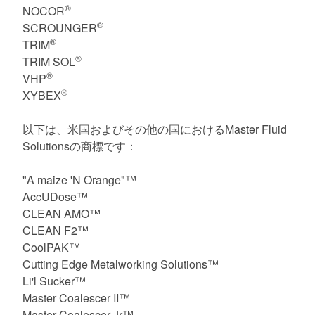
®
NOCOR
®
SCROUNGER
®
TRIM
®
TRIM SOL
®
VHP
®
XYBEX
以下は、米国およびその他の国におけるMaster Fluid
Solutionsの商標です：
"A maize 'N Orange"™
AccUDose™
CLEAN AMO™
CLEAN F2™
CoolPAK™
Cutting Edge Metalworking Solutions™
Li'l Sucker™
Master Coalescer II™
Master Coalescer Jr™