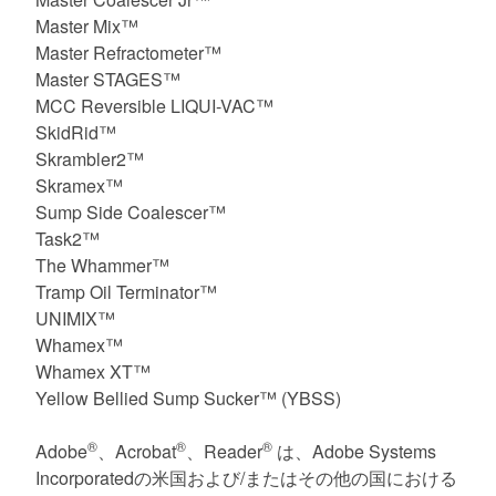
Master Mix™
Master Refractometer™
Master STAGES™
MCC Reversible LIQUI-VAC™
SkidRid™
Skrambler2™
Skramex™
Sump Side Coalescer™
Task2™
The Whammer™
Tramp Oil Terminator™
UNIMIX™
Whamex™
Whamex XT™
Yellow Bellied Sump Sucker™ (YBSS)
®
®
®
Adobe
、Acrobat
、Reader
は、Adobe Systems
Incorporatedの米国および/またはその他の国における