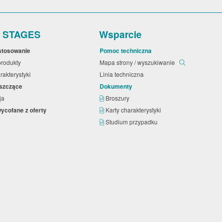
r STAGES
Wsparcie
astosowanie
Pomoc techniczna
produkty
Mapa strony / wyszukiwanie
rakterystyki
Linia techniczna
yszczące
Dokumenty
cja
Broszury
wycofane z oferty
Karty charakterystyki
Studium przypadku