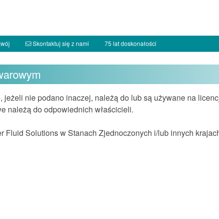
zwój
Skontaktuj się z nami
75 lat doskonałości
towarowym
 jeżeli nie podano inaczej, należą do lub są używane na licencji
e należą do odpowiednich właścicieli.
r Fluid Solutions w Stanach Zjednoczonych i/lub innych krajac