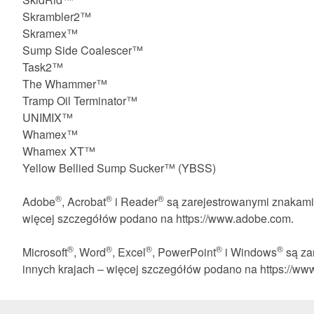
Skrambler2™
Skramex™
Sump Side Coalescer™
Task2™
The Whammer™
Tramp Oil Terminator™
UNIMIX™
Whamex™
Whamex XT™
Yellow Bellied Sump Sucker™ (YBSS)
®
®
®
Adobe
, Acrobat
i Reader
są zarejestrowanymi znakami
więcej szczegółów podano na https://www.adobe.com.
®
®
®
®
®
Microsoft
, Word
, Excel
, PowerPoint
i Windows
są za
innych krajach – więcej szczegółów podano na https://www