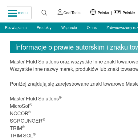
menu
CoolTools
Polska |
Polskie
Rozwiązania
Produkty
Wsparcie
O nas
Zrównoważony ro
Informacje o prawie autorskim i znaku 
Master Fluid Solutions oraz wszystkie inne znaki towarowe,
Wszystkie inne nazwy marek, produktów lub znaki towarow
Poniżej znajdują się zarejestrowane znaki towarowe Maste
®
Master Fluid Solutions
®
MicroSol
®
NOCOR
®
SCROUNGER
®
TRIM
®
TRIM SOL