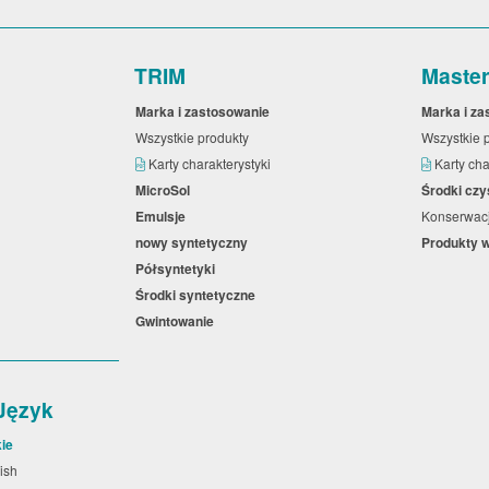
TRIM
Maste
Marka i zastosowanie
Marka i z
Wszystkie produkty
Wszystkie 
Karty charakterystyki
Karty cha
MicroSol
Środki cz
Emulsje
Konserwa
nowy syntetyczny
Produkty 
Półsyntetyki
Środki syntetyczne
Gwintowanie
Język
ie
lish