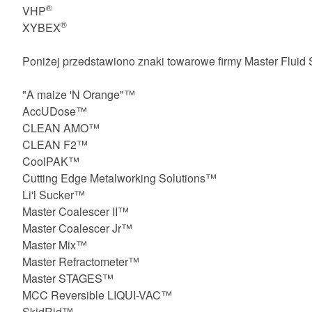
®
VHP
®
XYBEX
Poniżej przedstawiono znaki towarowe firmy Master Fluid 
"A maize 'N Orange"™
AccUDose™
CLEAN AMO™
CLEAN F2™
CoolPAK™
Cutting Edge Metalworking Solutions™
Li'l Sucker™
Master Coalescer II™
Master Coalescer Jr™
Master Mix™
Master Refractometer™
Master STAGES™
MCC Reversible LIQUI-VAC™
SkidRid™