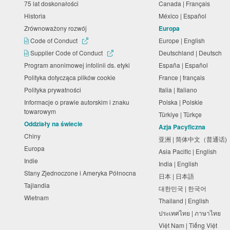
75 lat doskonałości
Canada | Français
Historia
México | Español
Zrównoważony rozwój
Europa
Code of Conduct
Europe | English
Supplier Code of Conduct
Deutschland | Deutsch
Program anonimowej infolinii ds. etyki
España | Español
Polityka dotycząca plików cookie
France | français
Polityka prywatności
Italia | Italiano
Informacje o prawie autorskim i znaku
Polska | Polskie
towarowym
Türkiye | Türkçe
Oddziały na świecie
Azja Pacyficzna
Chiny
亚洲 | 简体中文（普通话
Europa
Asia Pacific | English
Indie
India | English
Stany Zjednoczone i Ameryka Północna
日本 | 日本語
Tajlandia
대한민국 | 한국어
Wietnam
Thailand | English
ประเทศไทย | ภาษาไทย
Việt Nam | Tiếng Việt