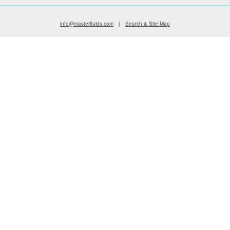
info@masterfluids.com
|
Search & Site Map