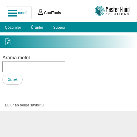
menü
CoolTools
Çözümler
Ürünler
Support
Arama metni
Bulunan belge sayısı:
0