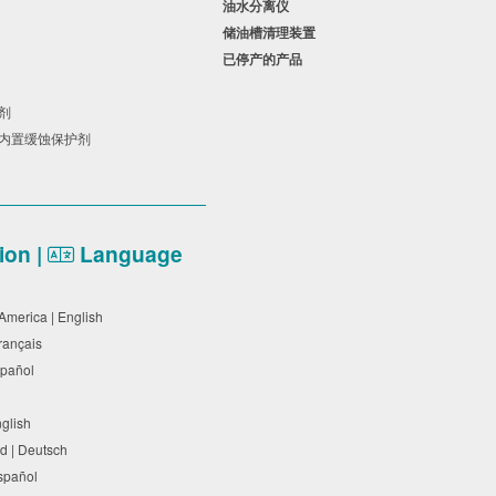
油水分离仪
储油槽清理装置
已停产的产品
剂
蚀剂
有内置缓蚀保护剂
on |
Language
 America | English
Français
Español
nglish
d | Deutsch
Español