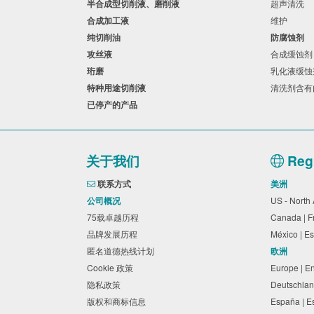
半合成型切削液、磨削液
超声清洗
合成加工液
维护
纯切削油
防腐蚀剂
攻丝液
合成缓蚀
珩磨
乳化液缓
特种用途切削液
清洗剂含
已停产的产品
关于我们
Regi
联系方式
美洲
公司概况
US - North
75载卓越历程
Canada | 
品牌发展历程
México | 
匿名道德热线计划
欧洲
Cookie 政策
Europe | E
隐私政策
Deutschlan
版权和商标信息
España | 