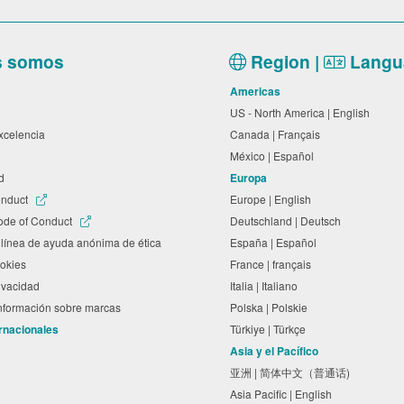
s somos
Region |
Langu
Americas
US - North America | English
excelencia
Canada | Français
México | Español
ad
Europa
onduct
Europe | English
ode of Conduct
Deutschland | Deutsch
línea de ayuda anónima de ética
España | Español
cookies
France | français
rivacidad
Italia | Italiano
información sobre marcas
Polska | Polskie
ernacionales
Türkiye | Türkçe
Asia y el Pacífico
亚洲 | 简体中文（普通话)
Asia Pacific | English