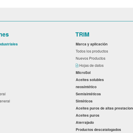
nes
TRIM
ndustriales
Marca y aplicación
l
Todos los productos
Nuevos Productos
s
Hojas de datos
MicroSol
Aceites solubles
neosintético
neral
Semisintéticos
general
Sintéticos
Aceites puros de altas prestaci
Aceites puros
Aterrajado
a
Productos descatalogados