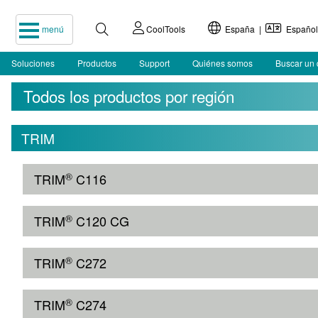
menú
CoolTools
España |
Español
Soluciones
Productos
Support
Quiénes somos
Buscar un 
Todos los productos por región
TRIM
®
TRIM
C116
®
TRIM
C120 CG
®
TRIM
C272
®
TRIM
C274