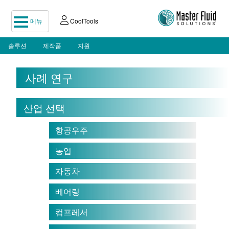
메뉴
CoolTools
솔루션
제작품
지원
사례 연구
산업 선택
항공우주
농업
자동차
베어링
컴프레서