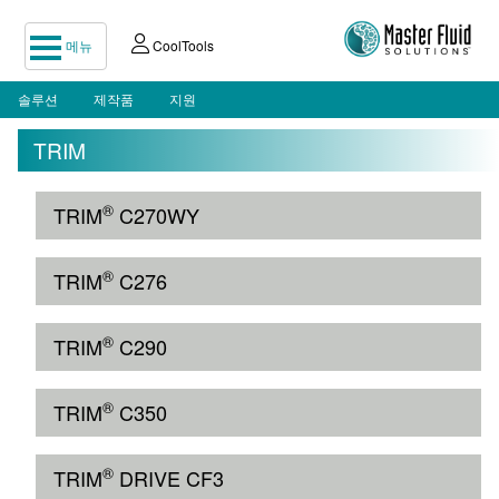
메뉴
CoolTools
솔루션
제작품
지원
TRIM
®
TRIM
C270WY
®
TRIM
C276
®
TRIM
C290
®
TRIM
C350
®
TRIM
DRIVE CF3