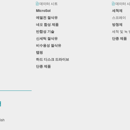
데이터 시트
데이터 
MicroSol
세척제
에멀전 절삭유
스프레이
네오 합성 제품
방청제
반합성 기술
세척 및 녹
신세틱 절삭유
단종 제품
비수용성 절삭유
탭핑
하드 디스크 드라이브
단종 제품
어
lish