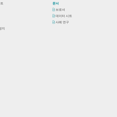
시트
문서
브로셔
데이터 시트
사례 연구
 방지