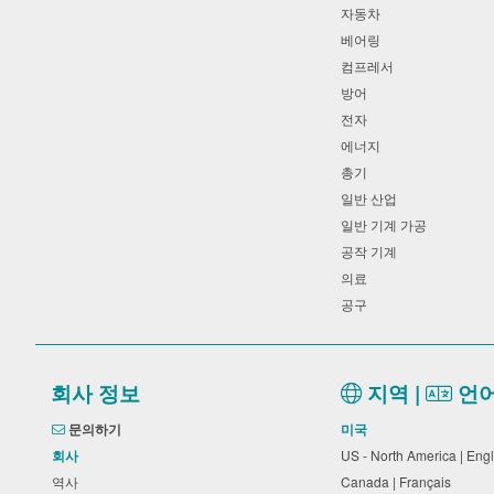
자동차
베어링
컴프레서
방어
전자
에너지
총기
일반 산업
일반 기계 가공
공작 기계
의료
공구
회사 정보
지역 |
언
문의하기
미국
회사
US - North America | Eng
역사
Canada | Français