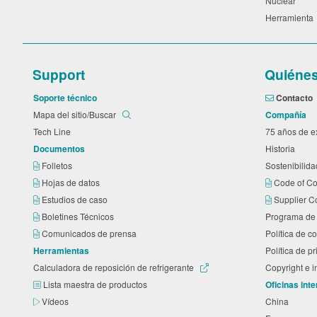
Nuclear
Herramient
Support
Quiéne
Soporte técnico
Contacto
Mapa del sitio/Buscar
Compañía
Tech Line
75 años de 
Documentos
Historia
Folletos
Sostenibilid
Hojas de datos
Code of C
Estudios de caso
Supplier C
Boletines Técnicos
Programa de 
Comunicados de prensa
Política de 
Herramientas
Política de p
Calculadora de reposición de refrigerante
Copyright e 
Lista maestra de productos
Oficinas int
Vídeos
China