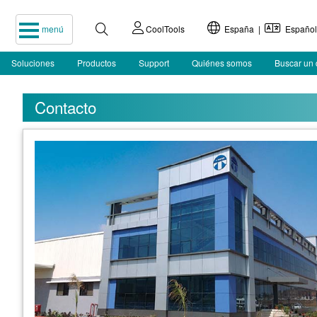
menú
CoolTools
España |
Español
Soluciones
Productos
Support
Quiénes somos
Buscar un 
Contacto