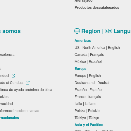
Aterrajado
a
Productos descatalogados
s somos
Region |
Langu
Americas
US - North America | English
excelencia
Canada | Français
México | Español
ad
Europa
onduct
Europe | English
ode of Conduct
Deutschland | Deutsch
línea de ayuda anónima de ética
España | Español
cookies
France | français
rivacidad
Italia | Italiano
información sobre marcas
Polska | Polskie
ernacionales
Türkiye | Türkçe
Asia y el Pacífico