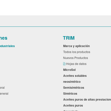
nes
TRIM
ndustriales
Marca y aplicación
l
Todos los productos
Nuevos Productos
s
Hojas de datos
MicroSol
Aceites solubles
neosintético
neral
Semisintéticos
general
Sintéticos
Aceites puros de altas prestaci
Aceites puros