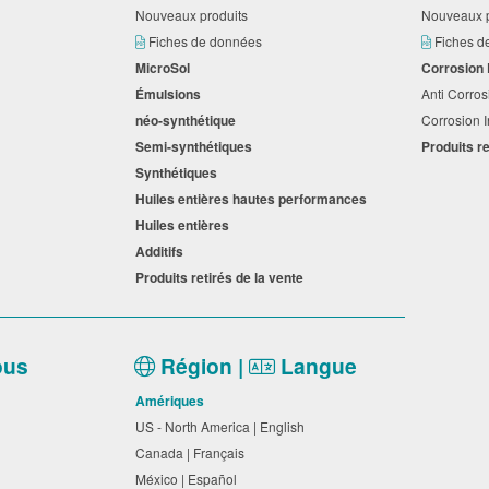
Nouveaux produits
Nouveaux 
Fiches de données
Fiches 
MicroSol
Corrosion
Émulsions
Anti Corros
néo-synthétique
Corrosion I
Semi-synthétiques
Produits r
Synthétiques
Huiles entières hautes performances
Huiles entières
Additifs
Produits retirés de la vente
ous
Région |
Langue
Amériques
US - North America | English
Canada | Français
México | Español