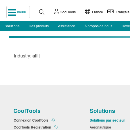
menu
CoolTools
France |
Français
Solutions
Des produits
Assistance
À propos de nous
Déve
Industry:
all
|
CoolTools
Solutions
Connexion CoolTools
Solutions par secteur
CoolTools Registration
Aéronautique