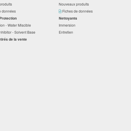
produits
Nouveaux produits
de données
Fiches de données
 Protection
Nettoyants
ion - Water Miscible
Immersion
nhibitor - Solvent Base
Entretien
etirés de la vente