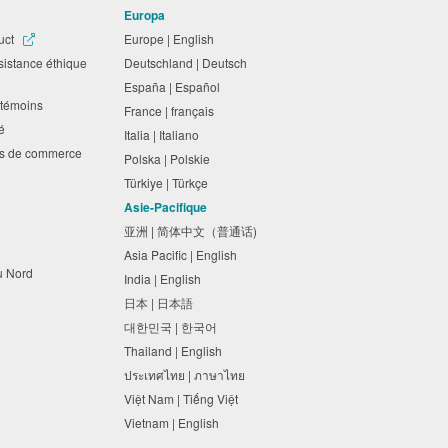
Europa
uct
Europe | English
sistance éthique
Deutschland | Deutsch
España | Español
es témoins
France | français
ité
Italia | Italiano
ues de commerce
Polska | Polskie
Türkiye | Türkçe
Asie-Pacifique
亚洲 | 简体中文（普通话)
Asia Pacific | English
du Nord
India | English
日本 | 日本語
대한민국 | 한국어
Thailand | English
ประเทศไทย | ภาษาไทย
Việt Nam | Tiếng Việt
Vietnam | English