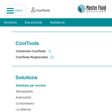
menu
CoolTools
Solutions
Des produits
Assistance
CoolTools
Connexion CoolTools
CoolTools Registration
Solutions
Solutions par secteur
Aérospatiale
Automobile
Compresseur
La défense